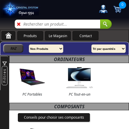
0
Produits
Le Magasin
Contact
ORDINATEURS
Filtres
PC Portables
PC Tout-en-un
COMPOSANTS
Conseils pour choisir ses composants