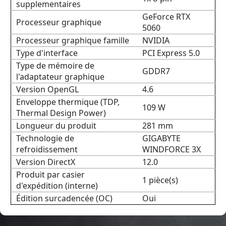
supplementaires
GeForce RTX
Processeur graphique
5060
Processeur graphique famille
NVIDIA
Type d'interface
PCI Express 5.0
Type de mémoire de
GDDR7
l'adaptateur graphique
Version OpenGL
4.6
Enveloppe thermique (TDP,
109 W
Thermal Design Power)
Longueur du produit
281 mm
Technologie de
GIGABYTE
refroidissement
WINDFORCE 3X
Version DirectX
12.0
Produit par casier
1 pièce(s)
d'expédition (interne)
Édition surcadencée (OC)
Oui