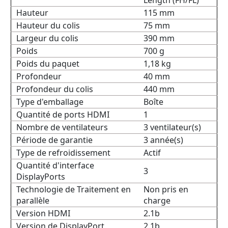
Length (FH/FL)
Hauteur
115 mm
Hauteur du colis
75 mm
Largeur du colis
390 mm
Poids
700 g
Poids du paquet
1,18 kg
Profondeur
40 mm
Profondeur du colis
440 mm
Type d'emballage
Boîte
Quantité de ports HDMI
1
Nombre de ventilateurs
3 ventilateur(s)
Période de garantie
3 année(s)
Type de refroidissement
Actif
Quantité d'interface
3
DisplayPorts
Technologie de Traitement en
Non pris en
parallèle
charge
Version HDMI
2.1b
Version de DisplayPort
2.1b