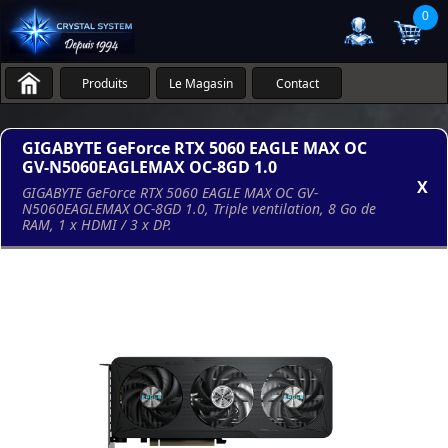
0
Produits
Le Magasin
Contact
GIGABYTE GeForce RTX 5060 EAGLE MAX OC
GV-N5060EAGLEMAX OC-8GD 1.0
X
GIGABYTE GeForce RTX 5060 EAGLE MAX OC GV-
N5060EAGLEMAX OC-8GD 1.0, Triple ventilation, 8 Go de
RAM, 1 x HDMI / 3 x DP.