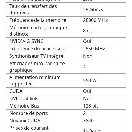
Taux de transfert des
28 Gbit/s
données
Fréquence de la mémoire
28000 MHz
Mémoire carte graphique
8 Go
distincte
NVIDIA G-SYNC
Oui
Fréquence du processeur
2550 MHz
Synthoniseur TV intégré
Non
Affichages max par carte
4
graphique
Alimentation minimum
550 W
supportée
CUDA
Oui
DVI dual-link
Non
Mémoire Bus
128 bit
Nombre de ports
2
Noyaux CUDA
3840
Prises de courant
1x 8-pin