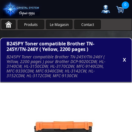
0
Produits
Le Magasin
Contact
B245PY Toner compatible Brother TN-
245Y/TN-246Y ( Yellow, 2200 pages )
B245PY Toner compatible Brother TN-245Y/TN-246Y (
X
Yellow, 2200 pages ) pour Brother DCP-9020CDW, HL-
3140CW, HL-3150CDW, HL-3170CDW, MFC-9140CDN,
MFC-9330CDW, MFC-9340CDW, HL-3142CW, HL-
3152CDW, HL-3172CDW, MFC-9130CW.