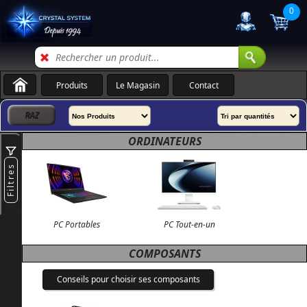
0
Produits
Le Magasin
Contact
ORDINATEURS
Filtres
PC Portables
PC Tout-en-un
COMPOSANTS
Conseils pour choisir ses composants